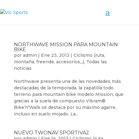
NORTHWAVE MISSION PARA MOUNTAIN
BIKE
por
admin
|
Ene 23, 2013
|
Ciclismo (ruta,
montaña, freeride, accesorios,,,)
,
Todas las
noticias
Northwave presenta una de las novedades más
destacadas de la temporada, la zapatilla todo
terreno para mountain bike modelo Mission, que
gracias a la suela de compuesto Vibram®
Bike’n’Walk se destaca por su máximo agarre,
incluso en suelo mojado. La...
NUEVO TWONAV SPORTIVA2
por
admin
|
Ene 14, 2013
|
Ciclismo (ruta,