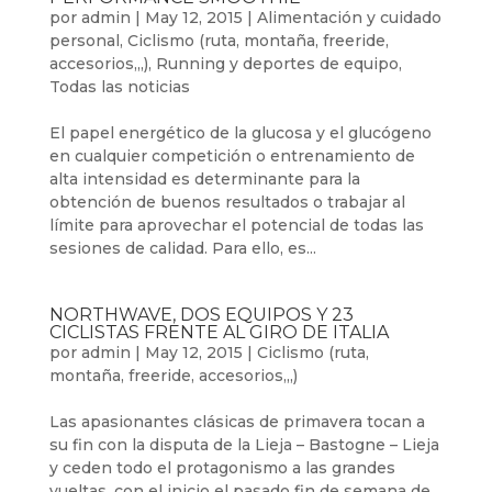
por
admin
|
May 12, 2015
|
Alimentación y cuidado
personal
,
Ciclismo (ruta, montaña, freeride,
accesorios,,,)
,
Running y deportes de equipo
,
Todas las noticias
El papel energético de la glucosa y el glucógeno
en cualquier competición o entrenamiento de
alta intensidad es determinante para la
obtención de buenos resultados o trabajar al
límite para aprovechar el potencial de todas las
sesiones de calidad. Para ello, es...
NORTHWAVE, DOS EQUIPOS Y 23
CICLISTAS FRENTE AL GIRO DE ITALIA
por
admin
|
May 12, 2015
|
Ciclismo (ruta,
montaña, freeride, accesorios,,,)
Las apasionantes clásicas de primavera tocan a
su fin con la disputa de la Lieja – Bastogne – Lieja
y ceden todo el protagonismo a las grandes
vueltas, con el inicio el pasado fin de semana de