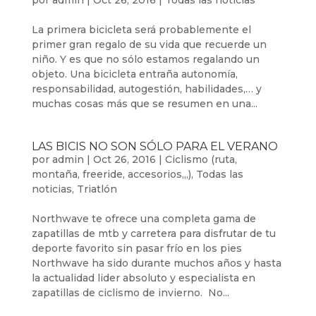
por
admin
|
Oct 26, 2016
|
Todas las noticias
La primera bicicleta será probablemente el
primer gran regalo de su vida que recuerde un
niño. Y es que no sólo estamos regalando un
objeto. Una bicicleta entraña autonomía,
responsabilidad, autogestión, habilidades,… y
muchas cosas más que se resumen en una...
LAS BICIS NO SON SÓLO PARA EL VERANO
por
admin
|
Oct 26, 2016
|
Ciclismo (ruta,
montaña, freeride, accesorios,,,)
,
Todas las
noticias
,
Triatlón
Northwave te ofrece una completa gama de
zapatillas de mtb y carretera para disfrutar de tu
deporte favorito sin pasar frío en los pies
Northwave ha sido durante muchos años y hasta
la actualidad lider absoluto y especialista en
zapatillas de ciclismo de invierno. No...