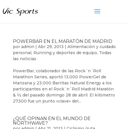
POWERBAR EN EL MARATÓN DE MADRID
por
admin
|
Abr 29, 2013
|
Alimentación y cuidado
personal
,
Running y deportes de equipo
,
Todas
las noticias
PowerBar, colaborador de las Rock´n´Roll
Marathon Series, aportó 13.000 PowerGel de
Manzana y 23.000 Barritas Natural Energy a los
participantes en el Rock´n´Roll Madrid Maratón
& ½ del pasado domingo 28 de abril. El kilómetro
27,500 fue un punto «clave» del...
¿QUÉ OPINAN EN EL MUNDO DE
NORTHWAVE?
por
admin
|
Abr 21, 2013
|
Ciclismo (ruta,