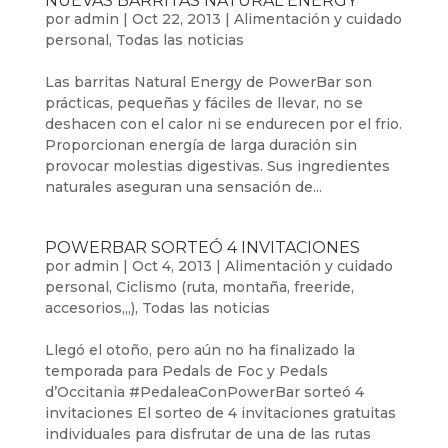
NUEVAS BARRITAS NATURAL ENERGY
por
admin
|
Oct 22, 2013
|
Alimentación y cuidado
personal
,
Todas las noticias
Las barritas Natural Energy de PowerBar son
prácticas, pequeñas y fáciles de llevar, no se
deshacen con el calor ni se endurecen por el frio.
Proporcionan energía de larga duración sin
provocar molestias digestivas. Sus ingredientes
naturales aseguran una sensación de...
POWERBAR SORTEÓ 4 INVITACIONES
por
admin
|
Oct 4, 2013
|
Alimentación y cuidado
personal
,
Ciclismo (ruta, montaña, freeride,
accesorios,,,)
,
Todas las noticias
Llegó el otoño, pero aún no ha finalizado la
temporada para Pedals de Foc y Pedals
d’Occitania #PedaleaConPowerBar sorteó 4
invitaciones El sorteo de 4 invitaciones gratuitas
individuales para disfrutar de una de las rutas